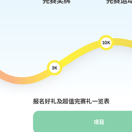
完赛奖牌
完赛运
报名好礼及超值完赛礼一览表
报名好礼及超值完赛礼一览表
项目