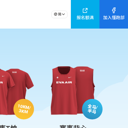
简
报名额满
加入懂跑部
10KM
全马
/
/
3KM
半马