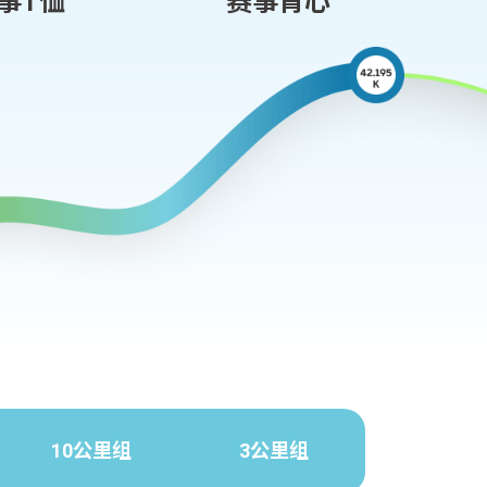
事T恤
赛事背心
10公里组
3公里组