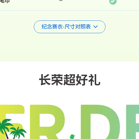
没
毛巾
—
供
提
有
供
提
供
纪念赛衣-尺寸对照表
长荣超好礼