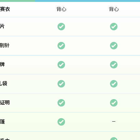
属赛衣
背心
背心
有
有
片
提
提
供
供
有
有
别针
提
提
供
供
有
有
牌
提
提
供
供
有
有
礼袋
提
提
供
供
有
有
证明
提
提
供
供
有
没
篷
—
提
有
供
提
有