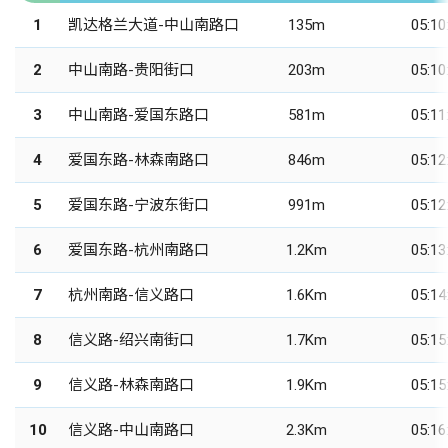
1
凯达格兰大道-中山南路口
135m
05:10
2
中山南路-贵阳街口
203m
05:10
3
中山南路-爱国东路口
581m
05:11
4
爱国东路-林森南路口
846m
05:12
5
爱国东路-宁波东街口
991m
05:12
6
爱国东路-杭州南路口
1.2Km
05:13
7
杭州南路-信义路口
1.6Km
05:14
8
信义路-绍兴南街口
1.7Km
05:15
9
信义路-林森南路口
1.9Km
05:15
10
信义路-中山南路口
2.3Km
05:16