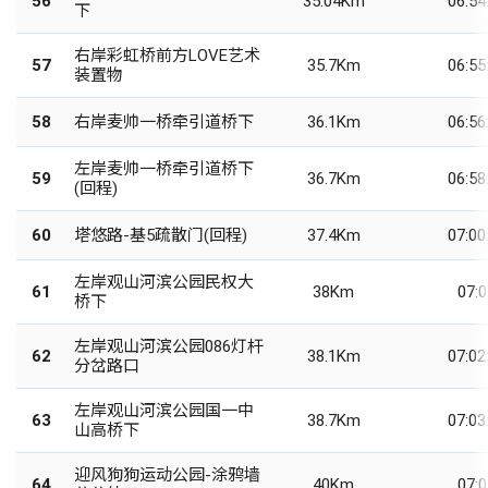
56
35.04Km
06:54
下
右岸彩虹桥前方LOVE艺术
57
35.7Km
06:55
装置物
58
右岸麦帅一桥牵引道桥下
36.1Km
06:56
左岸麦帅一桥牵引道桥下
59
36.7Km
06:58
(回程)
60
塔悠路-基5疏散门(回程)
37.4Km
07:00
左岸观山河滨公园民权大
61
38Km
07:0
桥下
左岸观山河滨公园086灯杆
62
38.1Km
07:02
分岔路口
左岸观山河滨公园国一中
63
38.7Km
07:03
山高桥下
迎风狗狗运动公园-涂鸦墙
64
40Km
07:0