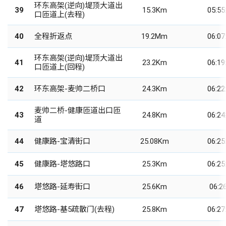
环东高架(逆向)堤顶大道出
39
15.3Km
05:55
口匝道上(去程)
40
全程折返点
19.2Mm
06:07
环东高架(逆向)堤顶大道出
41
23.2Km
06:19
口匝道上(回程)
42
环东高架-麦帅二桥口
24.3Km
06:22
麦帅二桥-健康匝道出口匝
43
24.8Km
06:24
道
44
健康路-宝清街口
25.08Km
06:25
45
健康路-塔悠路口
25.3Km
06:25
46
塔悠路-延寿街口
25.6Km
06:26
47
塔悠路-基5疏散门(去程)
25.8Km
06:27