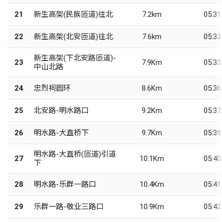
21
新生高架(民族匝道)往北
7.2km
05:31
22
新生高架(北安匝道)往北
7.6km
05:33
新生高架(下北安路匝道)-
23
7.9Km
05:33
中山北路
24
忠烈祠圆环
8.6Km
05:36
25
北安路-明水路口
9.2Km
05:37
26
明水路-大直桥下
9.7Km
05:39
明水路-大直桥(匝道)引道
27
10.1Km
05:40
下
28
明水路-乐群一路口
10.4Km
05:41
29
乐群一路-敬业三路口
10.9Km
05:42