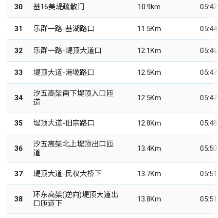
30
基16美堤疏散门
10.9km
05:42
31
乐群一路-基湖路口
11.5Km
05:44
32
乐群一路-堤顶大道口
12.1Km
05:46
33
堤顶大道-港墘路口
12.5Km
05:47
汐五高架南下堤顶入口匝
34
12.5Km
05:47
道
35
堤顶大道-旧宗路口
12.8Km
05:48
汐五高架北上堤顶出口匝
36
13.4Km
05:50
道
37
堤顶大道-民权大桥下
13.7Km
05:51
环东高架(逆向)堤顶大道出
38
13.8Km
05:51
口匝道下