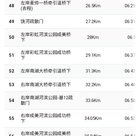
左岸麦帅一桥牵引道桥下
48
26.5Km
06:29
(去程)
49
饶河疏散门
27.2Km
06:31
左岸彩虹河滨公园成美桥
50
28Km
06:3
下
左岸彩虹河滨公园成功桥
51
29.1Km
06:37
下
52
左岸南湖大桥牵引道桥下
31.3Km
06:43
53
右岸南湖大桥牵引道桥下
32.2Km
06:46
右岸南湖河滨公园-基12疏
54
33.6Km
06:50
散门
右岸成美河滨公园成功桥
55
34.05Km
06:52
下
右岸成美河滨公园成美桥