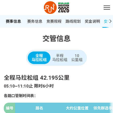
跳至主内容
:::
赛事信息
赛务信息
竞赛规程
路线规划
奖金说明
交管
:::
交管信息
全程
半程
10
马拉松组
马拉松组
公里组
全程马拉松组 42.195公里
05:10~11:10止 限时6小时
各路口管制时间表：
各路口管制时间表：
编号
路名
大约公里位置
领先群选手