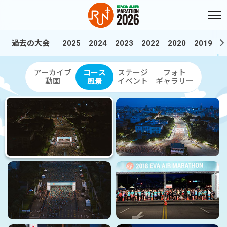
本文へスキップ
:::
過去の大会
2025
2024
2023
2022
2020
2019
2
:::
過去の大会
2018年から開催されているエバー航空マラソンの感動的な映像と
アーカイブ
コース
ステージ
フォト
動画
風景
イベント
ギャラリー