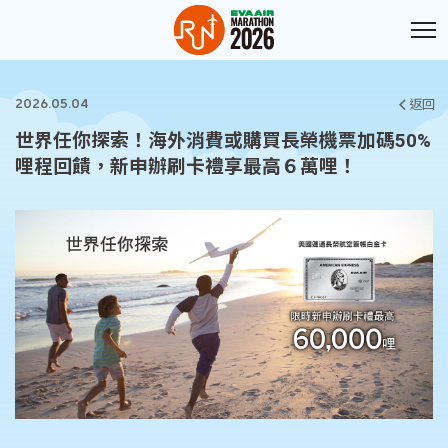
跳至主內容
:::
:::
2026.05.04
返回
世界任你探索！海外消費或購買長榮機票加碼50%
哩程回饋，新申辦刷卡禮享最高６萬哩！