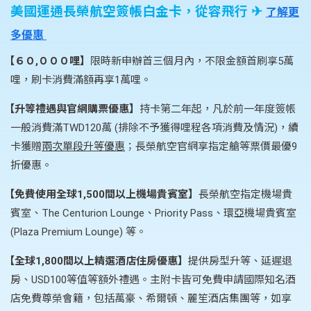
美國運通長榮航空簽帳白金卡，從容飛行 ✈
了解更
多優惠
【６０,０００哩】
限時新申辦首三個月內，不限金額首刷享5萬
哩，刷卡消費滿額再享1萬哩。
【升等禮遇與官網購票優惠】
持卡第二年起，凡於前一年度簽帳
一般消費滿TWD120萬 (排除不予獲得哩程各項消費及情況)，續
卡獲贈
兩次單段升等優惠
；長榮航空官網享指定艙等票價最優9
折優惠。
【免費使用全球1,500間以上機場貴賓室】
長榮航空指定機場貴
賓室、The Centurion Lounge、Priority Pass、環亞機場貴賓室
(Plaza Premium Lounge) 等。
【全球1,800間以上精選酒店住房優惠】
提供房型升等、延遲退
房、USD100等值等額外禮遇。主附卡皆可免費申請國際知名酒
店免費尊榮會籍，包括萬豪、希爾頓、麗笙酒店集團等，如享